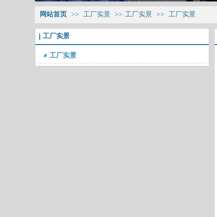
网站首页
>>
工厂实景
>>
工厂实景
>>
工厂实景
工厂实景
工厂实景